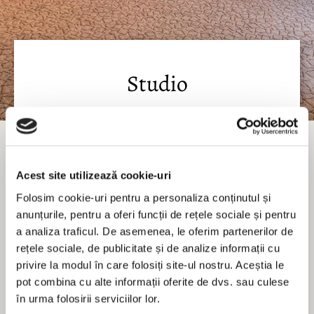
Studio
Oaspeții studioului pot avea toate facilitățile și se pot bucura
de un spațiu și confort suplimentare.
Luați cunoștință de
prețurile actuale
.
Acest site utilizează cookie-uri
Folosim cookie-uri pentru a personaliza conținutul și
Mobilă:
anunțurile, pentru a oferi funcții de rețele sociale și pentru
a analiza traficul. De asemenea, le oferim partenerilor de
Acoperirea podelei este mochetă
rețele sociale, de publicitate și de analize informații cu
40 m²
2 paturi de o persoană și o canapea
privire la modul în care folosiți site-ul nostru. Aceștia le
aer condiționat controlat individual
pot combina cu alte informații oferite de dvs. sau culese
birou
în urma folosirii serviciilor lor.
seif (plătit)
legătură de telefon directă