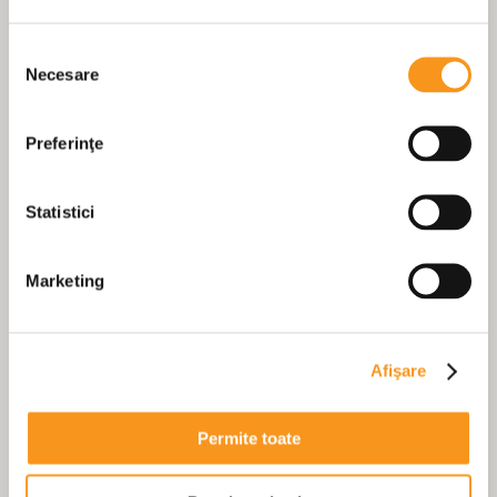
mini bar / frigider
TV prin cablu
Selecția
baie cu duș sau cu cadă, uscător de păr, telefon
Necesare
consimțământului
serviciu de trezire prin telefon
Preferinţe
Statistici
Marketing
Afişare
Permite toate