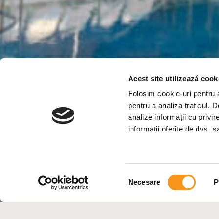
Reducere de 10% la
Acest site utilizează cook
Compliment: o sticl
Folosim cookie-uri pentru a 
Check-in timpuriu ș
pentru a analiza traficul. 
analize informații cu privir
Reducere de 15% la
Constantin și Elen
informații oferite de dvs. sa
Selecția
Necesare
P
consimțământului