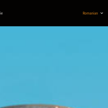
ie
Romanian