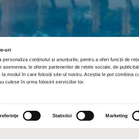
 masaje în centrul SPA al Hotelului Atlas
ie-uri
ă de vin și un bol cu fructe la sosire
personaliza conținutul și anunțurile, pentru a oferi funcții de rețe
i/sau check-out tardiv, în funcție de disponibilitate
De asemenea, le oferim partenerilor de rețele sociale, de publicitat
e la modul în care folosiți site-ul nostru. Aceștia le pot combina c
 toate serviciile din complexul SPA Aquahouse Thermal & Beach, si
a
u culese în urma folosirii serviciilor lor.
referinţe
Statistici
Marketing