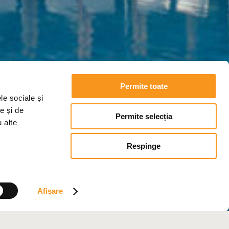
Permite toate
le sociale și
e și de
Permite selecția
u alte
tuat în stațiunea Sf.
Respinge
Afişare